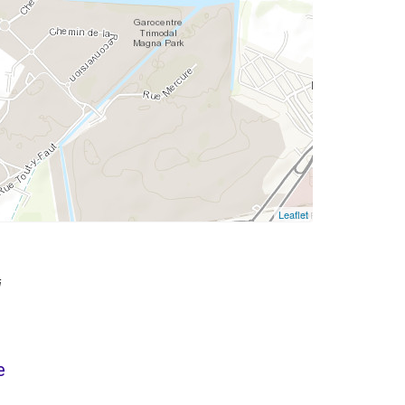
Leaflet
i
e