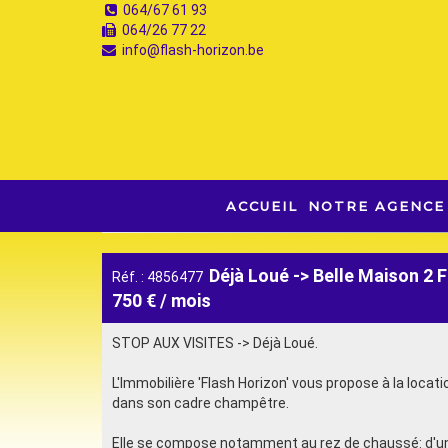
064/67 61 93
064/26 77 22
info@flash-horizon.be
ACCUEIL
NOTRE AGENCE
Déjà Loué -> Belle Maison 2 
Réf. : 4856477
750 € / mois
STOP AUX VISITES -> Déjà Loué.
L'Immobilière 'Flash Horizon' vous propose à la loc
dans son cadre champêtre.
Elle se compose notamment au rez de chaussé: d'un sa