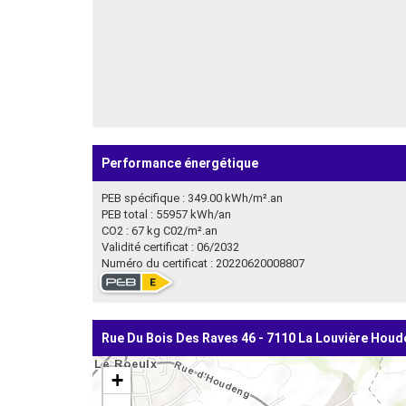
Performance énergétique
PEB spécifique : 349.00 kWh/m².an
PEB total : 55957 kWh/an
CO2 : 67 kg C02/m².an
Validité certificat : 06/2032
Numéro du certificat : 20220620008807
Rue Du Bois Des Raves 46 - 7110 La Louvière Hou
+