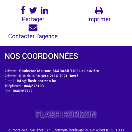
Partager
Imprimer
Contacter l'agence
NOS COORDONNÉES
Adresse :
Boulevard Mairaux, 6A&BA&B 7100 La Louvière
Adresse :
Rue de la Bruyère 211C 7021 Havré
E-mail :
info@flash-horizon.be
Téléphones :
064/676193
Fax :
064/267722
FLASH HORIZON
Autorité de surveillance : SPF Economie, boulevard du Roi Albert II,16 - 1000