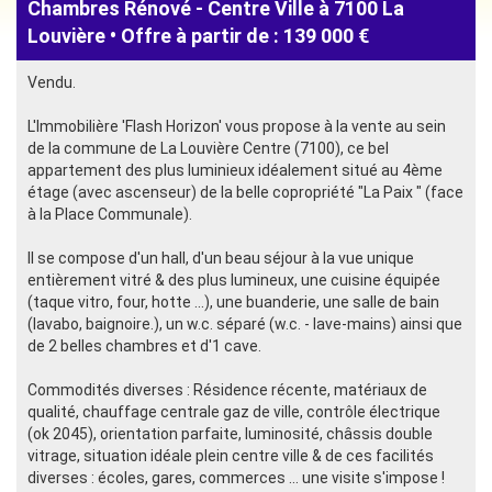
Chambres Rénové - Centre Ville à 7100 La
Louvière • Offre à partir de : 139 000 €
Vendu.
L'Immobilière 'Flash Horizon' vous propose à la vente au sein
de la commune de La Louvière Centre (7100), ce bel
appartement des plus luminieux idéalement situé au 4ème
étage (avec ascenseur) de la belle copropriété "La Paix " (face
à la Place Communale).
Il se compose d'un hall, d'un beau séjour à la vue unique
entièrement vitré & des plus lumineux, une cuisine équipée
(taque vitro, four, hotte ...), une buanderie, une salle de bain
(lavabo, baignoire.), un w.c. séparé (w.c. - lave-mains) ainsi que
de 2 belles chambres et d'1 cave.
Commodités diverses : Résidence récente, matériaux de
qualité, chauffage centrale gaz de ville, contrôle électrique
(ok 2045), orientation parfaite, luminosité, châssis double
vitrage, situation idéale plein centre ville & de ces facilités
diverses : écoles, gares, commerces ... une visite s'impose !