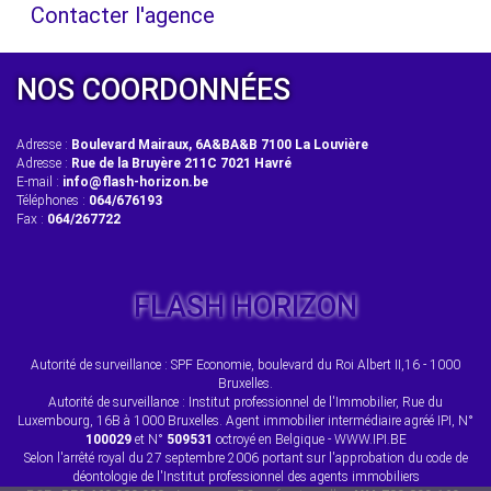
Contacter l'agence
NOS COORDONNÉES
Adresse :
Boulevard Mairaux, 6A&BA&B 7100 La Louvière
Adresse :
Rue de la Bruyère 211C 7021 Havré
E-mail :
info@flash-horizon.be
Téléphones :
064/676193
Fax :
064/267722
FLASH HORIZON
Autorité de surveillance : SPF Economie, boulevard du Roi Albert II,16 - 1000
Bruxelles.
Autorité de surveillance : Institut professionnel de l'Immobilier, Rue du
Luxembourg, 16B à 1000 Bruxelles. Agent immobilier intermédiaire agréé IPI, N°
100029
et N°
509531
octroyé en Belgique - WWW.IPI.BE
Selon l'arrêté royal du 27 septembre 2006 portant sur l'approbation du code de
déontologie de l'Institut professionnel des agents immobiliers