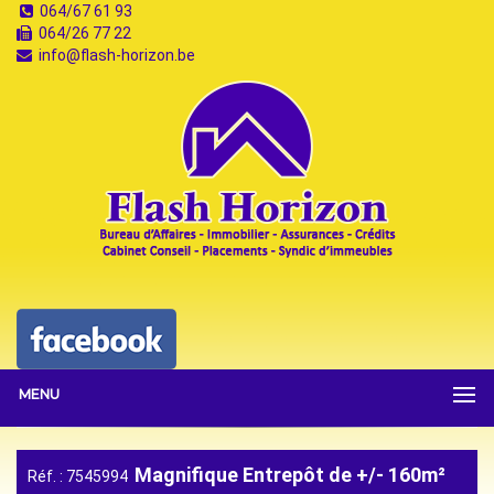
064/67 61 93
064/26 77 22
info@flash-horizon.be
MENU
Magnifique Entrepôt de +/- 160m²
Réf. : 7545994